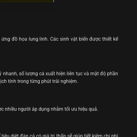
ứng đồ họa lung linh. Các sinh vật biển được thiết kế
ý nhanh, số lượng cá xuất hiện liên tục và mật độ phần
h tính trong từng phút trải nghiệm.
được nhiều người áp dụng nhằm tối ưu hiệu quả.
u diệt đàn cá có giá trị thấp sẽ giúp tiết kiệm chi phí