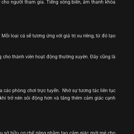
c cho người tham gia. Tiếng sóng biển, âm thanh khóa
i loại cá sẽ tương ứng với giá trị xu riêng, từ đó tạo
ng cho thành viên hoạt động thường xuyên. Đây cũng là
ua các phòng chơi trực tuyến. Nhờ sự tương tác liên tục
 khí trở nên sôi động hơn và tăng thêm cảm giác cạnh
đều sở hữu cơ chế riêng nhằm tạo cảm giác mới mẻ cho