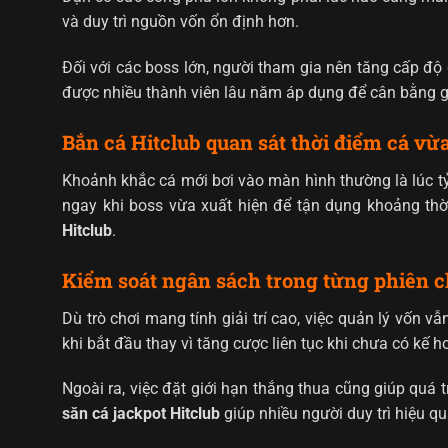
và duy trì nguồn vốn ổn định hơn.
Đối với các boss lớn, người tham gia nên tăng cấp độ
được nhiều thành viên lâu năm áp dụng để cân bằng gi
Bắn cá Hitclub quan sát thời điểm cá vừ
Khoảnh khắc cá mới bơi vào màn hình thường là lúc tỷ
ngay khi boss vừa xuất hiện để tận dụng khoảng thời
Hitclub
.
Kiểm soát ngân sách trong từng phiên c
Dù trò chơi mang tính giải trí cao, việc quản lý vốn 
khi bắt đầu thay vì tăng cược liên tục khi chưa có kế h
Ngoài ra, việc đặt giới hạn thắng thua cũng giúp quá
săn cá jackpot Hitclub
giúp nhiều người duy trì hiệu qu