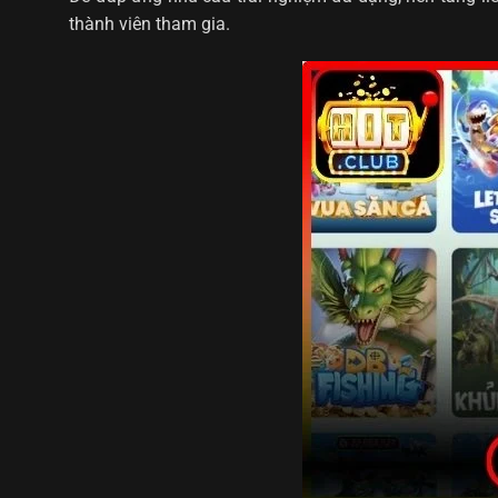
thành viên tham gia.