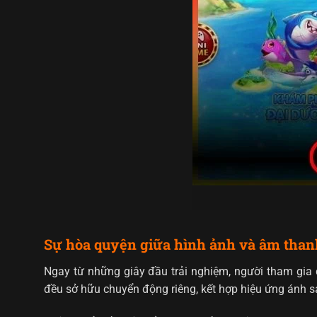
Sự hòa quyện giữa hình ảnh và âm thanh
Ngay từ những giây đầu trải nghiệm, người tham gia 
đều sở hữu chuyển động riêng, kết hợp hiệu ứng ánh s