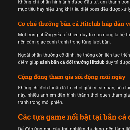
Không chỉ phần hình ảnh được đầu tư, âm thanh trong
mục tiêu hay hiệu ứng khi tiêu diệt boss đều được xử lý
Cơ chế thưởng bắn cá Hitclub hấp dẫn v
Một trong những yếu tố khiến duy trì sức nóng là hệ t
nên cảm giác cạnh tranh trong từng lượt bắn.
Ngoài phần thưởng cố định, hệ thống còn liên tục tri
điểm giúp
sảnh bắn cá đổi thưởng Hitclub
duy trì được
Cộng đồng tham gia sôi động mỗi ngày
Không chỉ đơn thuần là trò chơi giải trí cá nhân, nền 
này, nhiều anh em dần hình thành thói quen tham gia
tranh trong mỗi phiên.
Các tựa game nổi bật tại bắn cá
Để đáp ứng nhu cầu trải nghiệm đa dạng, nền tảng li