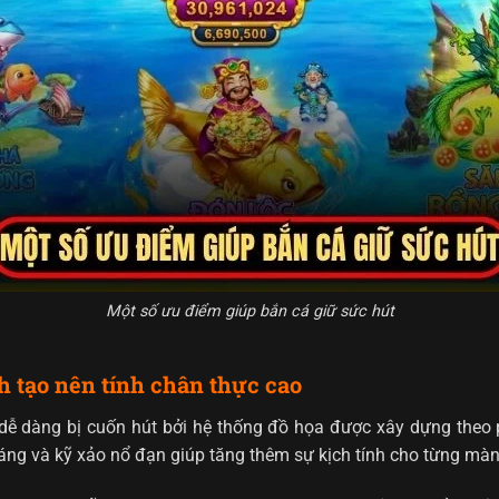
Một số ưu điểm giúp bắn cá giữ sức hút
 tạo nên tính chân thực cao
dễ dàng bị cuốn hút bởi hệ thống đồ họa được xây dựng theo p
áng và kỹ xảo nổ đạn giúp tăng thêm sự kịch tính cho từng mà